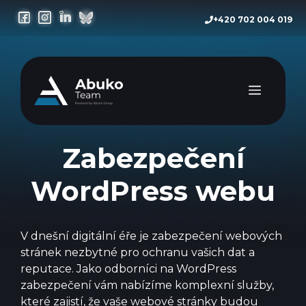
Přeskočit
+420 702 004 019
na
obsah
Menu
Zabezpečení
WordPress webu
V dnešní digitální éře je zabezpečení webových
stránek nezbytné pro ochranu vašich dat a
reputace. Jako odborníci na WordPress
zabezpečení vám nabízíme komplexní služby,
které zajistí, že vaše webové stránky budou