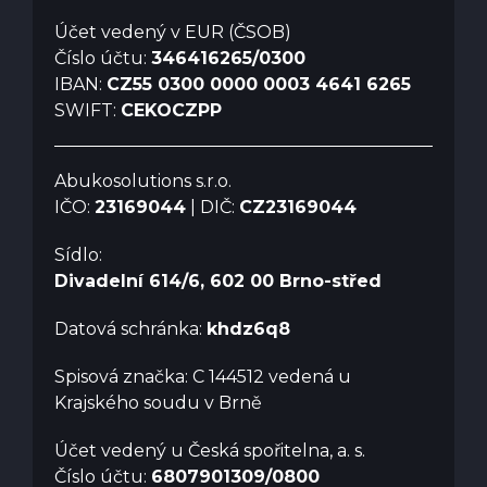
Účet vedený v EUR (ČSOB)
Číslo účtu:
346416265/0300
IBAN:
CZ55 0300 0000 0003 4641 6265
SWIFT:
CEKOCZPP
Abukosolutions s.r.o.
IČO:
23169044
| DIČ:
CZ23169044
Sídlo:
Divadelní 614/6, 602 00 Brno-střed
Datová schránka:
khdz6q8
Spisová značka: C 144512 vedená u
Krajského soudu v Brně
Účet vedený u Česká spořitelna, a. s.
Číslo účtu:
6807901309/0800