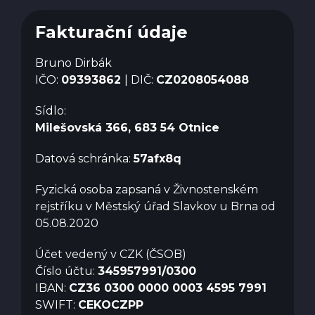
Fakturační údaje
Bruno Dirbák
IČO:
09393862
| DIČ:
CZ0208054088
Sídlo:
Milešovská 366, 683 54 Otnice
Datová schránka:
57afx8q
Fyzická osoba zapsaná v Živnostenském
rejstříku v Městský úřad Slavkov u Brna od
05.08.2020
Účet vedený v CZK (ČSOB)
Číslo účtu:
345957991/0300
IBAN:
CZ36 0300 0000 0003 4595 7991
SWIFT:
CEKOCZPP