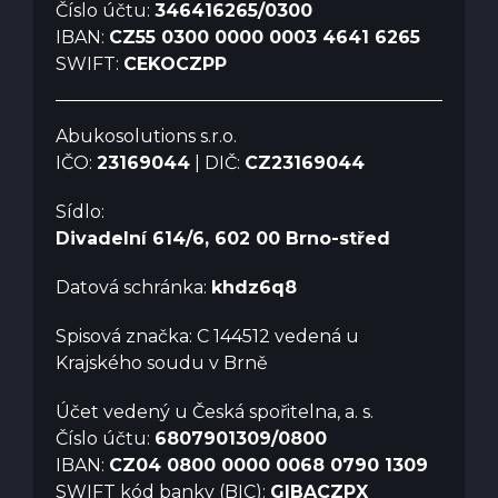
Číslo účtu:
346416265/0300
IBAN:
CZ55 0300 0000 0003 4641 6265
SWIFT:
CEKOCZPP
Abukosolutions s.r.o.
IČO:
23169044
| DIČ:
CZ23169044
Sídlo:
Divadelní 614/6, 602 00 Brno-střed
Datová schránka:
khdz6q8
Spisová značka: C 144512 vedená u
Krajského soudu v Brně
Účet vedený u Česká spořitelna, a. s.
Číslo účtu:
6807901309/0800
IBAN:
CZ04 0800 0000 0068 0790 1309
SWIFT kód banky (BIC):
GIBACZPX