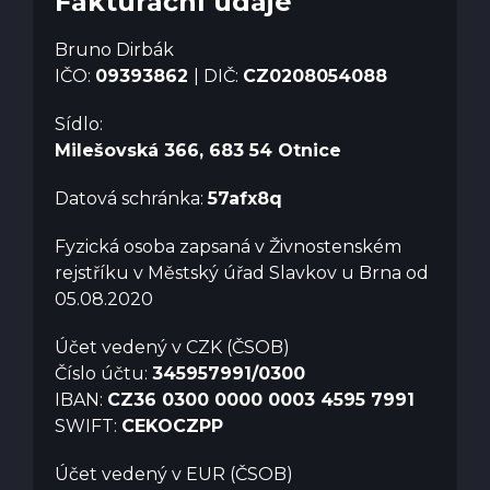
Fakturační údaje
Bruno Dirbák
IČO:
09393862
| DIČ:
CZ0208054088
Sídlo:
Milešovská 366, 683 54 Otnice
Datová schránka:
57afx8q
Fyzická osoba zapsaná v Živnostenském
rejstříku v Městský úřad Slavkov u Brna od
05.08.2020
Účet vedený v CZK (ČSOB)
Číslo účtu:
345957991/0300
IBAN:
CZ36 0300 0000 0003 4595 7991
SWIFT:
CEKOCZPP
Účet vedený v EUR (ČSOB)