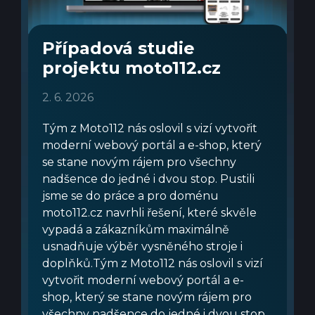
Případová studie
projektu moto112.cz
2. 6. 2026
Tým z Moto112 nás oslovil s vizí vytvořit
moderní webový portál a e-shop, který
se stane novým rájem pro všechny
nadšence do jedné i dvou stop. Pustili
jsme se do práce a pro doménu
moto112.cz navrhli řešení, které skvěle
vypadá a zákazníkům maximálně
usnadňuje výběr vysněného stroje i
doplňků.Tým z Moto112 nás oslovil s vizí
vytvořit moderní webový portál a e-
shop, který se stane novým rájem pro
všechny nadšence do jedné i dvou stop.