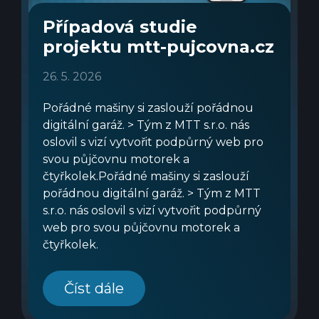
Případová studie
projektu mtt-pujcovna.cz
26. 5. 2026
Pořádné mašiny si zaslouží pořádnou
digitální garáž. > Tým z MTT s.r.o. nás
oslovil s vizí vytvořit podpůrný web pro
svou půjčovnu motorek a
čtyřkolek.Pořádné mašiny si zaslouží
pořádnou digitální garáž. > Tým z MTT
s.r.o. nás oslovil s vizí vytvořit podpůrný
web pro svou půjčovnu motorek a
čtyřkolek.
Číst dále