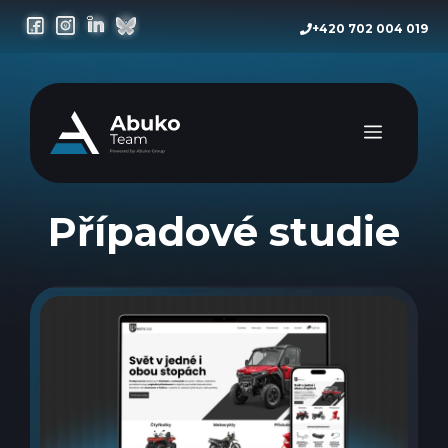
Přeskočit
+420 702 004 019
na
obsah
Menu
Případové studie