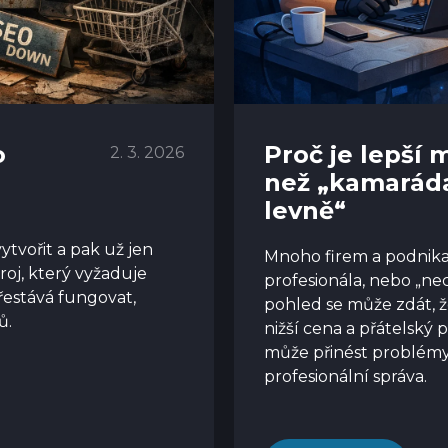
o
Proč je lepší 
2. 3. 2026
než „kamaráda
levně“
tvořit a pak už jen
Mnoho firem a podnika
troj, který vyžaduje
profesionála, nebo „ne
přestává fungovat,
pohled se může zdát, 
ů.
nižší cena a přátelský p
může přinést problémy, 
profesionální správa.