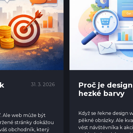
ak
Proč je design
31. 3. 2026
hezké barvy
Když se řekne design we
“. Ale web může být
pěkné obrázky. Ale kval
vržené stránky dokážou
vést návštěvníka k akc
 váš obchodník, který