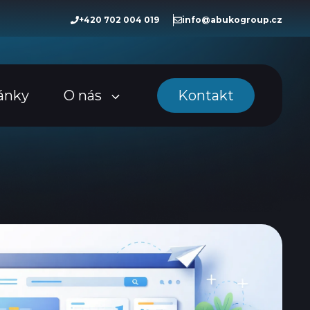
+420 702 004 019
info@abukogroup.cz
ánky
O nás
Kontakt