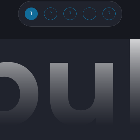
1
2
3
…
7