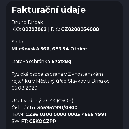
Fakturační údaje
Bruno Dirbák
IČO:
09393862
| DIČ:
CZ0208054088
Sídlo:
Milešovská 366, 683 54 Otnice
Datová schránka:
57afx8q
Fyzická osoba zapsaná v Živnostenském
rejstříku v Městský úřad Slavkov u Brna od
05.08.2020
Účet vedený v CZK (ČSOB)
Číslo účtu:
345957991/0300
IBAN:
CZ36 0300 0000 0003 4595 7991
SWIFT:
CEKOCZPP