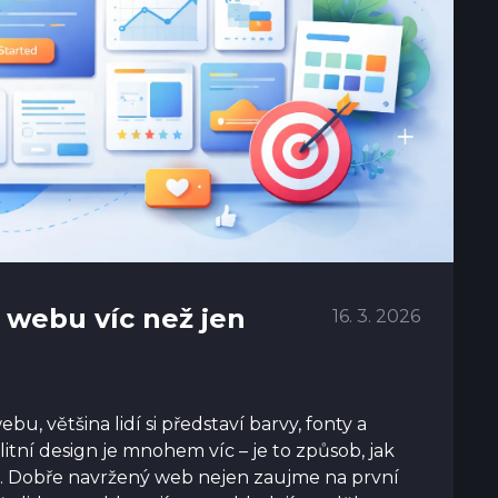
 webu víc než jen
16. 3. 2026
bu, většina lidí si představí barvy, fonty a
itní design je mnohem víc – je to způsob, jak
i. Dobře navržený web nejen zaujme na první