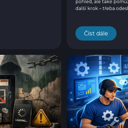
pohled, ale také pomůže
další krok – třeba ode
Číst dále