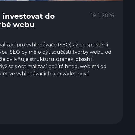
 investovat do
19. 1. 2026
orbě webu
alizaci pro vyhledávače (SEO) až po spuštění
hyba. SEO by mělo být součástí tvorby webu od
e ovlivňuje strukturu stránek, obsah i
dyž se s optimalizací počítá hned, web má od
vidět ve vyhledávačích a přivádět nové