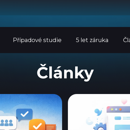
Případové studie
5 let záruka
Čl
Články