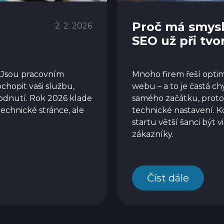
Proč má smysl
2. 2. 2026
SEO už při tv
. Jsou pracovním
Mnoho firem řeší optim
chopit vaši službu,
webu – a to je častá c
odnutí. Rok 2026 klade
samého začátku, protož
echnické stránce, ale
technické nastavení. K
startu větší šanci být 
zákazníky.
Číst dále