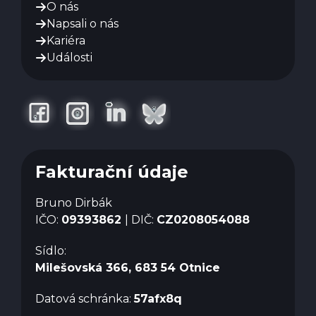
O nás
Napsali o nás
Kariéra
Události
Fakturační údaje
Bruno Dirbák
IČO:
09393862
| DIČ:
CZ0208054088
Sídlo:
Milešovská 366, 683 54 Otnice
Datová schránka:
57afx8q