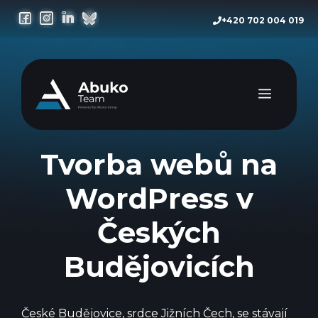
Přeskočit
+420 702 004 019
na
obsah
Menu
Tvorba webů na
WordPress v
Českých
Budějovicích
České Budějovice, srdce Jižních Čech, se stávají