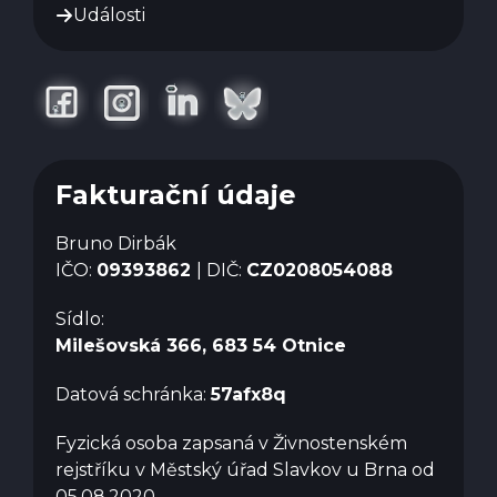
Události
Fakturační údaje
Bruno Dirbák
IČO:
09393862
| DIČ:
CZ0208054088
Sídlo:
Milešovská 366, 683 54 Otnice
Datová schránka:
57afx8q
Fyzická osoba zapsaná v Živnostenském
rejstříku v Městský úřad Slavkov u Brna od
05.08.2020