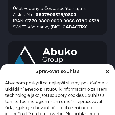
Účet vedený u Česká spořitelna, a. s.
Číslo účtu:
6807906329/0800
IBAN:
CZ70 0800 0000 0068 0790 6329
SWIFT kód banky (BIC):
GABACZPX
Spravovat souhlas
Abychom poskytli co nejlepší služby, používáme k
ukládání a/nebo přístupu k informacím o zařízení,
technologie jako jsou soubory cookies. Souhlas s
těmito technologiemi nám umožní zpracovávat
údaje, jako je chování při procházení nebo
jedinečná ID na tomto webu. Nesouhlas nebo