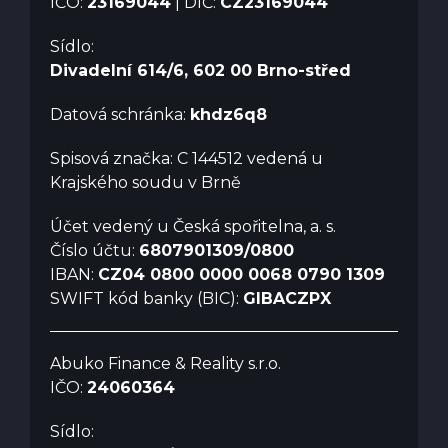
IČO:
23169044
| DIČ:
CZ23169044
Sídlo:
Divadelní 614/6, 602 00 Brno-střed
Datová schránka:
khdz6q8
Spisová značka: C 144512 vedená u
Krajského soudu v Brně
Účet vedený u Česká spořitelna, a. s.
Číslo účtu:
6807901309/0800
IBAN:
CZ04 0800 0000 0068 0790 1309
SWIFT kód banky (BIC):
GIBACZPX
Abuko Finance & Reality s.r.o.
IČO:
24060364
Sídlo: