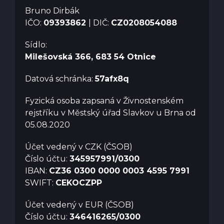
Bruno Dirbák
IČO:
09393862
| DIČ:
CZ0208054088
Sídlo:
Milešovská 366, 683 54 Otnice
Datová schránka:
57afx8q
Fyzická osoba zapsaná v Živnostenském
rejstříku v Městský úřad Slavkov u Brna od
05.08.2020
Účet vedený v CZK (ČSOB)
Číslo účtu:
345957991/0300
IBAN:
CZ36 0300 0000 0003 4595 7991
SWIFT:
CEKOCZPP
Účet vedený v EUR (ČSOB)
Číslo účtu:
346416265/0300