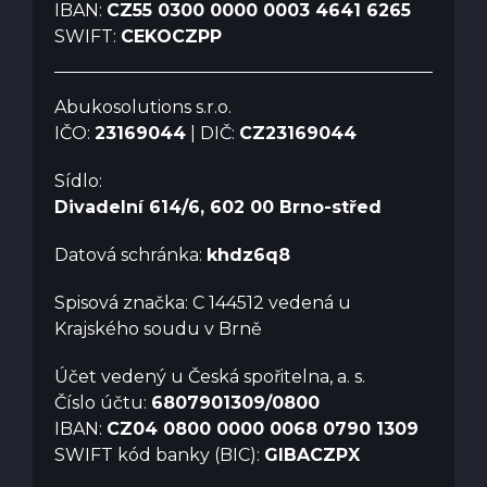
IBAN:
CZ55 0300 0000 0003 4641 6265
SWIFT:
CEKOCZPP
Abukosolutions s.r.o.
IČO:
23169044
| DIČ:
CZ23169044
Sídlo:
Divadelní 614/6, 602 00 Brno-střed
Datová schránka:
khdz6q8
Spisová značka: C 144512 vedená u
Krajského soudu v Brně
Účet vedený u Česká spořitelna, a. s.
Číslo účtu:
6807901309/0800
IBAN:
CZ04 0800 0000 0068 0790 1309
SWIFT kód banky (BIC):
GIBACZPX