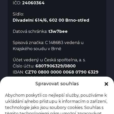
IČO:
24060364
Sídlo:
Divadelní 614/6, 602 00 Brno-střed
Datová schránka:
t3w7bee
Spisová značka: C 148683 vedená u
Krajského soudu v Brně
Účet vedený u Česká spořitelna, a. s.
Číslo účtu:
6807906329/0800
IBAN:
CZ70 0800 0000 0068 0790 6329
SWIFT kód banky (BIC):
GABACZPX
Spravovat souhlas
Abychom poskytli co nejlepší služby, používáme k
ukládání a/nebo přístupu k informacím o zařízení,
technologie jako jsou soubory cookies. Souhlas s
těmito technologiemi nám umožní zpracovávat