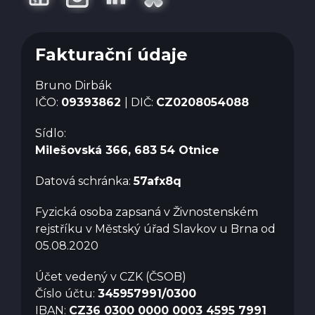
Fakturační údaje
Bruno Dirbák
IČO:
09393862
| DIČ:
CZ0208054088
Sídlo:
Milešovská 366, 683 54 Otnice
Datová schránka:
57afx8q
Fyzická osoba zapsaná v Živnostenském
rejstříku v Městský úřad Slavkov u Brna od
05.08.2020
Účet vedený v CZK (ČSOB)
Číslo účtu:
345957991/0300
IBAN:
CZ36 0300 0000 0003 4595 7991