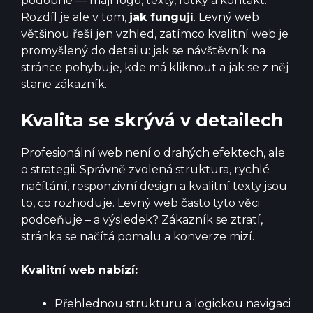
podobně — mají logo, texty, fotky a kontakt.
Rozdíl je ale v tom,
jak fungují
. Levný web
většinou řeší jen vzhled, zatímco kvalitní web je
promyšlený do detailu: jak se návštěvník na
stránce pohybuje, kde má kliknout a jak se z něj
stane zákazník.
Kvalita se skrývá v detailech
Profesionální web není o drahých efektech, ale
o strategii. Správně zvolená struktura, rychlé
načítání, responzivní design a kvalitní texty jsou
to, co rozhoduje. Levný web často tyto věci
podceňuje – a výsledek? Zákazník se ztratí,
stránka se načítá pomalu a konverze mizí.
Kvalitní web nabízí:
Přehlednou strukturu a logickou navigaci