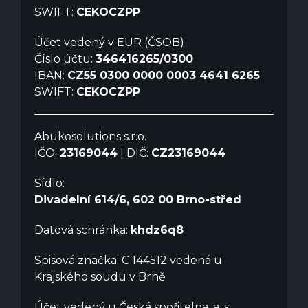
SWIFT:
CEKOCZPP
Účet vedený v EUR (ČSOB)
Číslo účtu:
346416265/0300
IBAN:
CZ55 0300 0000 0003 4641 6265
SWIFT:
CEKOCZPP
Abukosolutions s.r.o.
IČO:
23169044
| DIČ:
CZ23169044
Sídlo:
Divadelní 614/6, 602 00 Brno-střed
Datová schránka:
khdz6q8
Spisová značka: C 144512 vedená u
Krajského soudu v Brně
Účet vedený u Česká spořitelna, a. s.