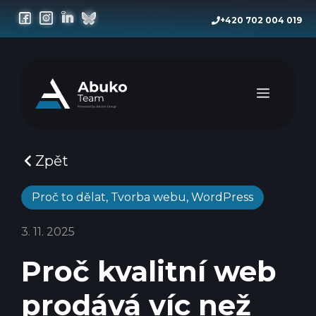
Přeskočit
+420 702 004 019
na
obsah
Menu
Zpět
Proč to dělat
,
Tvorba webu
,
WordPress
3. 11. 2025
Proč kvalitní web
prodává víc než