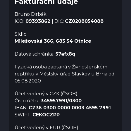
Fakturační údaje
Bruno Dirbák
IČO:
09393862
| DIČ:
CZ0208054088
Sídlo:
Milešovská 366, 683 54 Otnice
Datová schránka:
57afx8q
Fyzická osoba zapsaná v Živnostenském
rejstříku v Městský úřad Slavkov u Brna od
05.08.2020
Účet vedený v CZK (ČSOB)
Číslo účtu:
345957991/0300
IBAN:
CZ36 0300 0000 0003 4595 7991
SWIFT:
CEKOCZPP
Účet vedený v EUR (ČSOB)