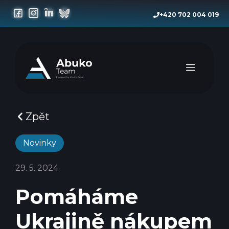
Přeskočit
+420 702 004 019
na
obsah
Menu
Zpět
Novinky
29. 5. 2024
Pomáháme
Ukrajině nákupem