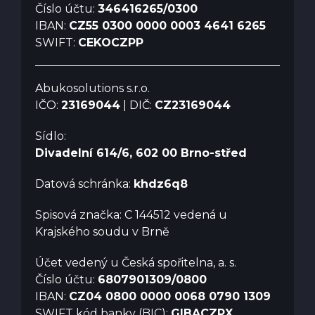
Číslo účtu:
346416265/0300
IBAN:
CZ55 0300 0000 0003 4641 6265
SWIFT:
CEKOCZPP
Abukosolutions s.r.o.
IČO:
23169044
| DIČ:
CZ23169044
Sídlo:
Divadelní 614/6, 602 00 Brno-střed
Datová schránka:
khdz6q8
Spisová značka: C 144512 vedená u
Krajského soudu v Brně
Účet vedený u Česká spořitelna, a. s.
Číslo účtu:
6807901309/0800
IBAN:
CZ04 0800 0000 0068 0790 1309
SWIFT kód banky (BIC):
GIBACZPX