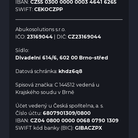
IBAN:
CZ55 0300 0000 0003 4641 6265
SWIFT:
CEKOCZPP
Abukosolutions s.r.o.
IČO:
23169044
| DIČ:
CZ23169044
Sídlo:
Divadelní 614/6, 602 00 Brno-střed
Datová schránka:
khdz6q8
Spisová značka: C 144512 vedená u
Krajského soudu v Brně
Účet vedený u Česká spořitelna, a. s.
Číslo účtu:
6807901309/0800
IBAN:
CZ04 0800 0000 0068 0790 1309
SWIFT kód banky (BIC):
GIBACZPX