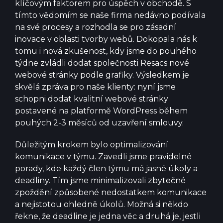
klíčovým faktorem pro úspěch v obchodě. S
tímto vědomím se naše firma nedávno podívala
na své procesy a rozhodla se pro zásadní
inovace v oblasti tvorby webů. Dokopala nás k
tomu i nová zkušenost, kdy jsme do pouhého
týdne zvládli dodat společnosti
Resacs
nové
webové stránky podle grafiky. Výsledkem je
skvělá zpráva pro naše klienty: nyní jsme
schopni dodat kvalitní webové stránky
postavené na platformě WordPress během
pouhých 2-3 měsíců od uzavření smlouvy.
Důležitým krokem bylo optimalizování
komunikace v týmu. Zavedli jsme pravidelné
porady, kde každý člen týmu má jasné úkoly a
deadliny. Tím jsme minimalizovali zbytečné
zpoždění způsobené nedostatkem komunikace
a nejistotou ohledně úkolů. Možná si někdo
řekne, že deadline je jedna věc a druhá je, jestli