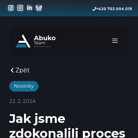
Přeskočit
+420 702 004 019
na
obsah
Menu
Zpět
Novinky
22. 2. 2024
Jak jsme
zdokonalili proces