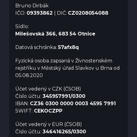
Bruno Dirbák
IČO:
09393862
| DIČ:
CZ0208054088
Sídlo:
Milešovská 366, 683 54 Otnice
Datová schránka:
57afx8q
Fyzická osoba zapsaná v Živnostenském
rejstříku v Městský úřad Slavkov u Brna od
05.08.2020
Účet vedený v CZK (ČSOB)
Číslo účtu:
345957991/0300
IBAN:
CZ36 0300 0000 0003 4595 7991
SWIFT:
CEKOCZPP
Účet vedený v EUR (ČSOB)
Číslo účtu:
346416265/0300