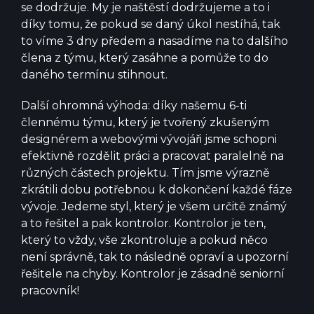
se dodržuje. My je naštěstí dodržujeme a to i
díky tomu, že pokud se daný úkol nestíhá, tak
to víme 3 dny předem a nasadíme na to dalšího
člena z týmu, který zasáhne a pomůže to do
daného termínu stihnout.
Další ohromná výhoda: díky našemu 6-ti
člennému týmu, který je tvořený zkušeným
designérem a webovými vývojáři jsme schopni
efektivně rozdělit práci a pracovat paralelně na
různých částech projektu. Tím jsme výrazně
zkrátili dobu potřebnou k dokončení každé fáze
vývoje. Jedeme styl, který je všem určitě známý
a to řešitel a pak kontrolor. Kontrolor je ten,
který to vždy, vše zkontroluje a pokud něco
není správně, tak to následně opraví a upozorní
řešitele na chyby. Kontrolor je zásadně seniorní
pracovník!