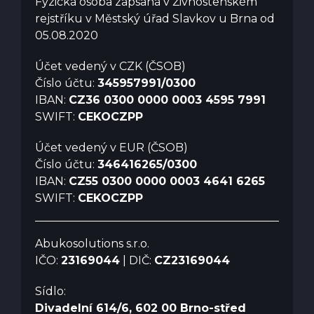
Fyzická osoba zapsaná v Živnostenském
rejstříku v Městský úřad Slavkov u Brna od
05.08.2020
Účet vedený v CZK (ČSOB)
Číslo účtu:
345957991/0300
IBAN:
CZ36 0300 0000 0003 4595 7991
SWIFT:
CEKOCZPP
Účet vedený v EUR (ČSOB)
Číslo účtu:
346416265/0300
IBAN:
CZ55 0300 0000 0003 4641 6265
SWIFT:
CEKOCZPP
Abukosolutions s.r.o.
IČO:
23169044
| DIČ:
CZ23169044
Sídlo:
Divadelní 614/6, 602 00 Brno-střed