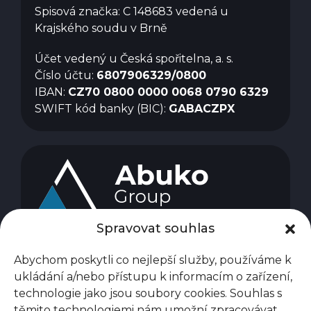
Spisová značka: C 148683 vedená u
Krajského soudu v Brně
Účet vedený u Česká spořitelna, a. s.
Číslo účtu:
6807906329/0800
IBAN:
CZ70 0800 0000 0068 0790 6329
SWIFT kód banky (BIC):
GABACZPX
Spravovat souhlas
Abychom poskytli co nejlepší služby, používáme k
ukládání a/nebo přístupu k informacím o zařízení,
technologie jako jsou soubory cookies. Souhlas s
těmito technologiemi nám umožní zpracovávat