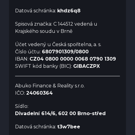
Datová schránka:
khdz6q8
Spisová značka: C 144512 vedená u
Krajského soudu v Brně
Účet vedený u Česká spořitelna, a. s.
Číslo účtu:
6807901309/0800
IBAN:
CZ04 0800 0000 0068 0790 1309
SWIFT kód banky (BIC):
GIBACZPX
Abuko Finance & Reality s.r.o.
IČO:
24060364
Sídlo:
Divadelní 614/6, 602 00 Brno-střed
Datová schránka:
t3w7bee