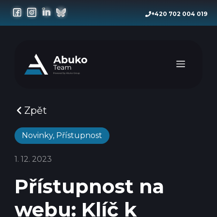
Přeskočit
+420 702 004 019
na
obsah
Menu
Zpět
Novinky
,
Přístupnost
1. 12. 2023
Přístupnost na
webu: Klíč k