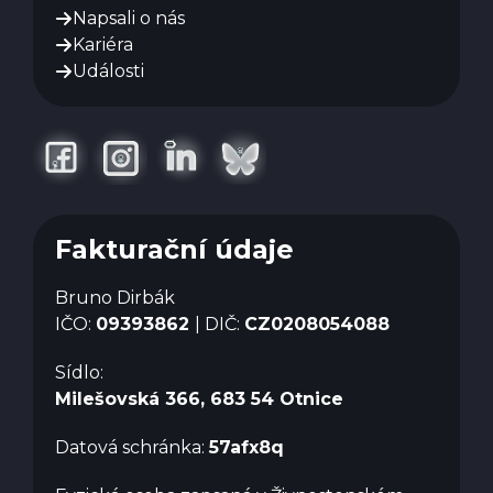
Napsali o nás
Kariéra
Události
Fakturační údaje
Bruno Dirbák
IČO:
09393862
| DIČ:
CZ0208054088
Sídlo:
Milešovská 366, 683 54 Otnice
Datová schránka:
57afx8q